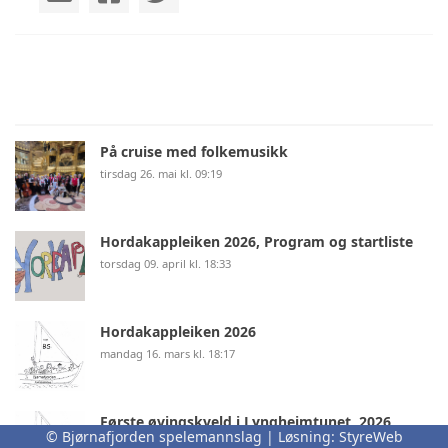
På cruise med folkemusikk
tirsdag 26. mai kl. 09:19
Hordakappleiken 2026, Program og startliste
torsdag 09. april kl. 18:33
Hordakappleiken 2026
mandag 16. mars kl. 18:17
Første øvingskveld i Lyngheimtunet, 2026
© Bjørnafjorden spelemannslag | Løsning:
StyreWeb
mandag 05. januar kl. 08:53