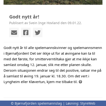
Godt nytt år!
Publisert av Svein Inge Hovland den 09.01.22.
Godt nytt år til alle spelemannskvinner og spelemannsmenn 
i Bjørnafjorden! Det ser ikkje ut for at øvingane kan ta til 
med det første, for smitterverntiltaka gjer at me ikkje kan 
samlast onsdag 12. januar, slik me etter planen skulle. 
Dersom situasjonen endrar seg til det positive, satsar me på 
å samlast til øving 19. januar kl. 18.30. Om det vert i 
Lyngheim eller Kløvertun, kjem me tilbake til. 😷
© Bjørnafjorden spelemannslag | Løsning:
StyreWeb
På cruise med folkemusikk