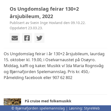
Os Ungdomslag feirar 130+2
årsjubileum, 2022
Publisert av Svein Inge Hovland den 09.10.22.
Oppdatert 23.03.23.
Os Ungdomslag feirar i år 130+2 årsjubileum, laurdag
15. oktober kl. 19.00, i Oselvarnaustet på Osøyro.
Middag, kaffi og kaker. Musikk v/ Ida Maria Rognsvåg
og Bjørnafjorden Spelemannslag. Pris kr. 450,-
Påmelding facebook eller 907 62 802
På cruise med folkemusikk
tirsdag 26. mai kl. 09:19
© Bjørnafjorden spelemannslag | Løsning:
StyreWeb