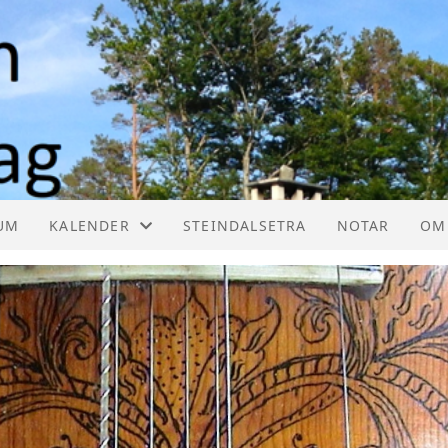
UM
KALENDER
STEINDALSETRA
NOTAR
OM
KALENDER
HE
LISTE