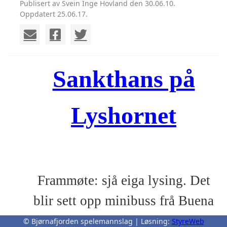
Publisert av Svein Inge Hovland den 30.06.10.
Oppdatert 25.06.17.
Sankthans på
Lyshornet
Frammøte: sjå eiga lysing. Det
blir sett opp minibuss frå Buena
kai frå kl. 17.30.
© Bjørnafjorden spelemannslag | Løsning:
StyreWeb