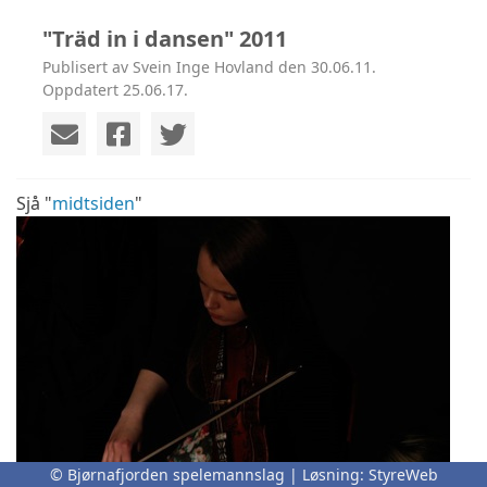
"Träd in i dansen" 2011
Publisert av Svein Inge Hovland den 30.06.11.
Oppdatert 25.06.17.
Sjå "
midtsiden
"
© Bjørnafjorden spelemannslag | Løsning:
StyreWeb