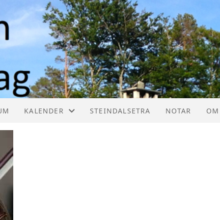
UM
KALENDER
STEINDALSETRA
NOTAR
OM
KALENDER
HE
LISTE