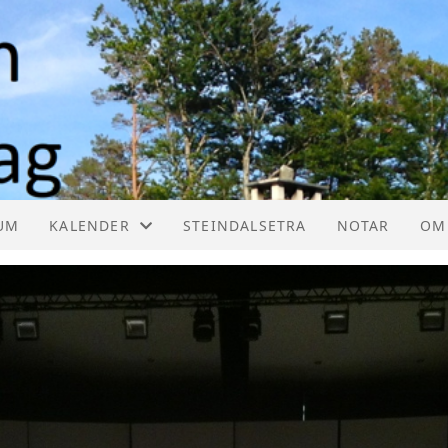
UM
KALENDER
STEINDALSETRA
NOTAR
OM
KALENDER
HE
LISTE