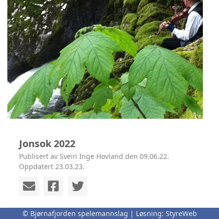
Jonsok 2022
Publisert av Svein Inge Hovland den 09.06.22.
Oppdatert 23.03.23.
© Bjørnafjorden spelemannslag | Løsning:
StyreWeb