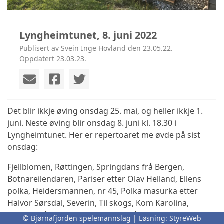
Lyngheimtunet, 8. juni 2022
Publisert av Svein Inge Hovland den 23.05.22.
Oppdatert 23.03.23.
Det blir ikkje øving onsdag 25. mai, og heller ikkje 1.
juni. Neste øving blir onsdag 8. juni kl. 18.30 i
Lyngheimtunet. Her er repertoaret me øvde på sist
onsdag:
Fjellblomen, Røttingen, Springdans frå Bergen,
Botnareilendaren, Pariser etter Olav Helland, Ellens
polka, Heidersmannen, nr 45, Polka masurka etter
Halvor Sørsdal, Severin, Til skogs, Kom Karolina,
Minner frå Gaupne, Reinlender frå Lysefjorden,
© Bjørnafjorden spelemannslag | Løsning:
StyreWeb