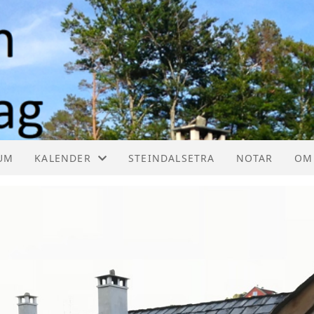
UM
KALENDER
STEINDALSETRA
NOTAR
OM
KALENDER
HE
LISTE