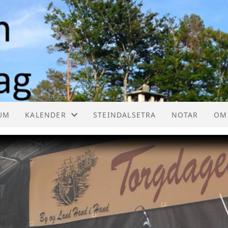
UM
KALENDER
STEINDALSETRA
NOTAR
OM
KALENDER
HE
LISTE