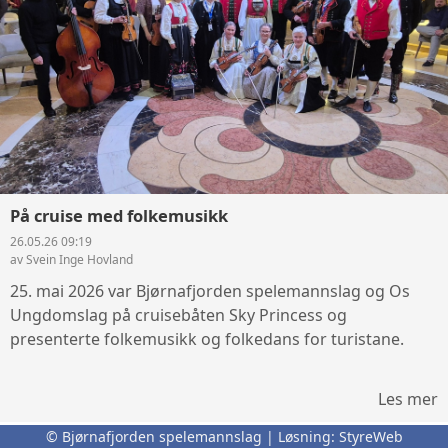
På cruise med folkemusikk
26.05.26 09:19
av Svein Inge Hovland
25. mai 2026 var Bjørnafjorden spelemannslag og Os
Ungdomslag på cruisebåten Sky Princess og
presenterte folkemusikk og folkedans for turistane.
Les mer
© Bjørnafjorden spelemannslag | Løsning:
StyreWeb