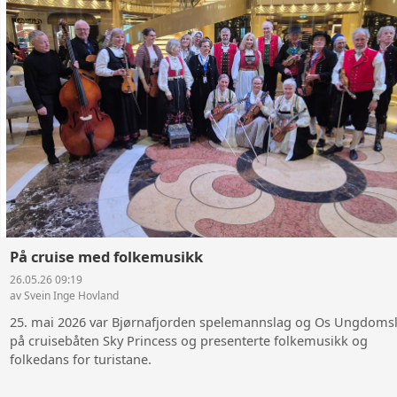
På cruise med folkemusikk
26.05.26 09:19
av Svein Inge Hovland
25. mai 2026 var Bjørnafjorden spelemannslag og Os Ungdoms
på cruisebåten Sky Princess og presenterte folkemusikk og
folkedans for turistane.