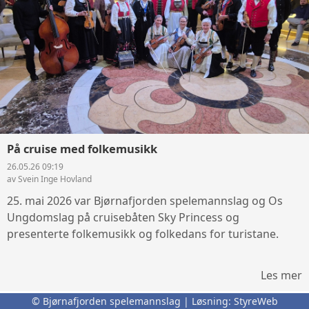
På cruise med folkemusikk
26.05.26 09:19
av Svein Inge Hovland
25. mai 2026 var Bjørnafjorden spelemannslag og Os
Ungdomslag på cruisebåten Sky Princess og
presenterte folkemusikk og folkedans for turistane.
Les mer
© Bjørnafjorden spelemannslag | Løsning:
StyreWeb