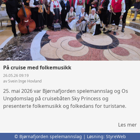
På cruise med folkemusikk
26.05.26 09:19
av Svein Inge Hovland
25. mai 2026 var Bjørnafjorden spelemannslag og Os
Ungdomslag på cruisebåten Sky Princess og
presenterte folkemusikk og folkedans for turistane.
Les mer
© Bjørnafjorden spelemannslag | Løsning:
StyreWeb