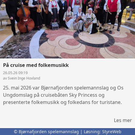
På cruise med folkemusikk
26.05.26 09:19
av Svein Inge Hovland
25. mai 2026 var Bjørnafjorden spelemannslag og Os
Ungdomslag på cruisebåten Sky Princess og
presenterte folkemusikk og folkedans for turistane.
Les mer
© Bjørnafjorden spelemannslag | Løsning:
StyreWeb