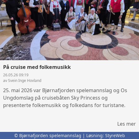
På cruise med folkemusikk
26.05.26 09:19
av Svein Inge Hovland
25. mai 2026 var Bjørnafjorden spelemannslag og Os
Ungdomslag på cruisebåten Sky Princess og
presenterte folkemusikk og folkedans for turistane.
Les mer
© Bjørnafjorden spelemannslag | Løsning:
StyreWeb