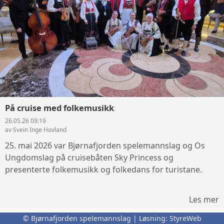
På cruise med folkemusikk
26.05.26 09:19
av Svein Inge Hovland
25. mai 2026 var Bjørnafjorden spelemannslag og Os
Ungdomslag på cruisebåten Sky Princess og
presenterte folkemusikk og folkedans for turistane.
Les mer
© Bjørnafjorden spelemannslag | Løsning:
StyreWeb