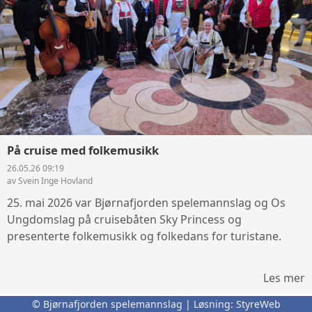
På cruise med folkemusikk
26.05.26 09:19
av Svein Inge Hovland
25. mai 2026 var Bjørnafjorden spelemannslag og Os
Ungdomslag på cruisebåten Sky Princess og
presenterte folkemusikk og folkedans for turistane.
Les mer
© Bjørnafjorden spelemannslag | Løsning:
StyreWeb