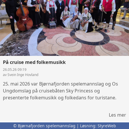
På cruise med folkemusikk
26.05.26 09:19
av Svein Inge Hovland
25. mai 2026 var Bjørnafjorden spelemannslag og Os
Ungdomslag på cruisebåten Sky Princess og
presenterte folkemusikk og folkedans for turistane.
Les mer
© Bjørnafjorden spelemannslag | Løsning:
StyreWeb